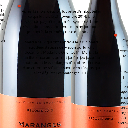
es
 par
Après 12 mois, décision fût prise d’embouteiller
oid
ce qui fut fait le 21 novembre 2014. Une
on,
seconde page était tournée, symbole d’une
il
révolution dans la continuité, un an jour pour
 un
jour après la première mise du domaine.
 en
Com
Merci à ceux qui ont apprécié le 2012. Merci
ar
aux dégustateurs de Macon qui lui ont
grosei
décerné la Médaille d’Or en 2014 ! Merci à la
et 
famille et aux amis qui ont joué le jeu jusqu’au
bout durant les vendanges d’octobre, au cœur
d’un automne rafraichissant. Merci à vous qui
Lorsq
allez déguster ce Maranges 2013.
pe
Hospi
le
négoc
Franc
siècl
serv
d’arge
éco
breuva