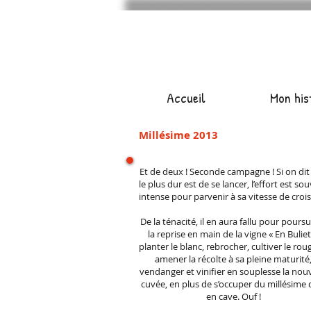
Accueil
Mon his
Millésime 2013
Et de deux ! Seconde campagne ! Si on dit
le plus dur est de se lancer, l’effort est so
intense pour parvenir à sa vitesse de crois
De la ténacité, il en aura fallu pour poursu
la reprise en main de la vigne « En Buliet
planter le blanc, rebrocher, cultiver le rou
amener la récolte à sa pleine maturité
vendanger et vinifier en souplesse la nouv
cuvée, en plus de s’occuper du millésime 
en cave. Ouf !