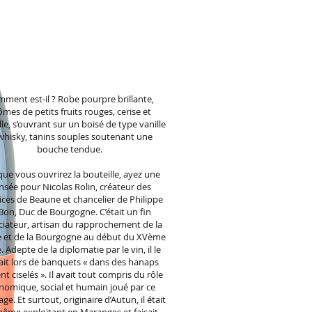
ment est-il ? Robe pourpre brillante,
ômes de petits fruits rouges, cerise et
lle, s’ouvrant sur un boisé de type vanille
whisky, tanins souples soutenant une
bouche tendue.
ue vous ouvrirez la bouteille, ayez une
nsée pour Nicolas Rolin, créateur des
ces de Beaune et chancelier de Philippe
 Bon, Duc de Bourgogne. C’était un fin
iateur, artisan du rapprochement de la
e et de la Bourgogne au début du XVème
e. Adepte de la diplomatie par le vin, il le
ait lors de banquets « dans des hanaps
nt ciselés ». Il avait tout compris du rôle
nomique, social et humain joué par ce
ge. Et surtout, originaire d’Autun, il était