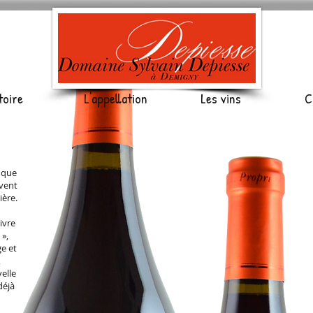
toire
L'appellation
Les vins
C
 que
uvent
ière.
ivre
 »,
ge et
,
elle
déjà