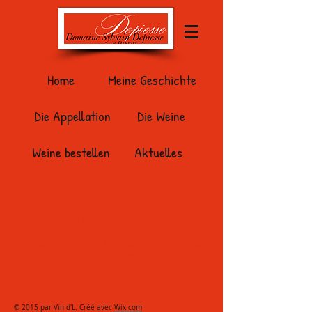
Home
Meine Geschichte
Die Appellation
Die Weine
Weine bestellen
Aktuelles
Domaine Sylvain Depiesse
38 RUE DE RION -71150 DEMIGNY - FRANCE
+
33 (0)3 85 49 47 21
/ +
33 (0)6 62 52 15 05
sylvaindepiesse@orange.fr
© 2015 par Vin d'L. Créé avec
Wix.com